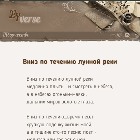
D
Y
verse
Творчество
Вниз по течению лунной реки
Вниз по течению лунной реки
медленно плыть… и смотреть в небеса,
а в небесах огоньки-маяки,
дальних миров золотые глаза.
Вниз по течению…время несет
хрупкую лодочку жизни моей,
а в тишине кто-то песню поет -
молится или горюет о ней.