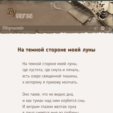
D
Y
verse
Творчество
На темной стороне моей луны
На темной стороне моей луны,
где пустота, где смута и печаль,
есть озеро священной тишины,
к которому я прихожу молчать.
Оно такое, что не видно дна,
и как туман над ним клубятся сны.
И хитрым глазом желтая луна
в лицо смеется мне из глубины.