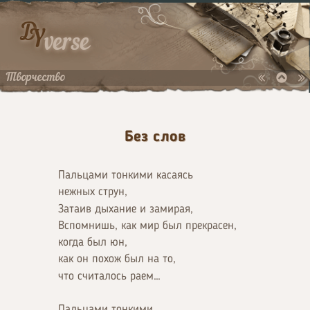
D
Y
verse
Творчество
Без слов
Пальцами тонкими касаясь
нежных струн,
Затаив дыхание и замирая,
Вспомнишь, как мир был прекрасен,
когда был юн,
как он похож был на то,
что считалось раем…
Пальцами тонкими