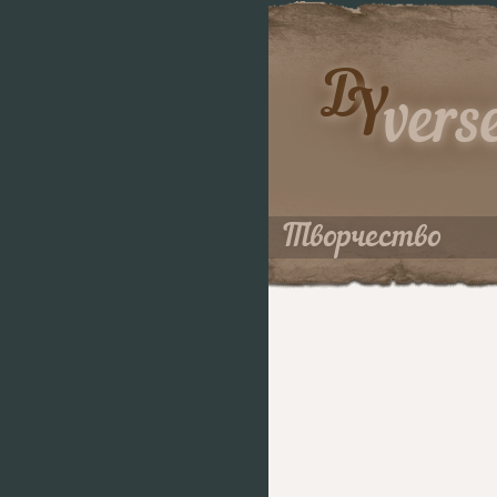
D
Y
vers
Творчество