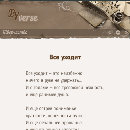
D
Y
verse
Творчество
Все уходит
Все уходит — это неизбежно,
ничего в руке не удержать…
И с годами — все тревожней нежность,
и еще ранимее душа.
И еще острее пониманье
краткости, конечности пути…
И еще печальнее прощанье,
и еще отчаянней «прости»…