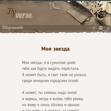
D
Y
verse
Творчество
Моя звезда
Моя звезда, я в суматохе дней
тебя как будто видеть перестала.
А может быть, я свет твой не узнала
среди вечерних городских огней.
А может, ты сияешь надо мной
и ждешь, когда я вновь тебя увижу,
но вижу я лишь облака и крыши
и так живу – в тумане, за стеной.