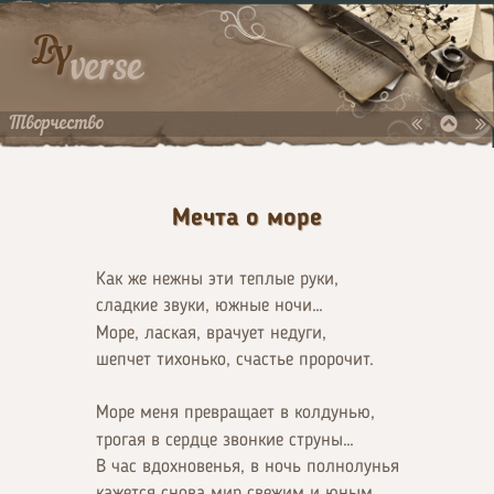
D
Y
verse
Творчество
Мечта о море
Как же нежны эти теплые руки,
сладкие звуки, южные ночи…
Море, лаская, врачует недуги,
шепчет тихонько, счастье пророчит.
Море меня превращает в колдунью,
трогая в сердце звонкие струны…
В час вдохновенья, в ночь полнолунья
кажется снова мир свежим и юным.