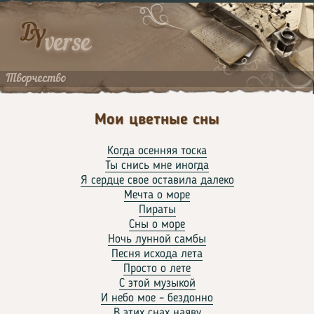
D
Y
verse
Творчество
Мои цветные сны
Когда осенняя тоска
Ты снись мне иногда
Я сердце свое оставила далеко
Мечта о море
Пираты
Сны о море
Ночь лунной самбы
Песня исхода лета
Просто о лете
С этой музыкой
И небо мое – бездонно
В этих снах наяву