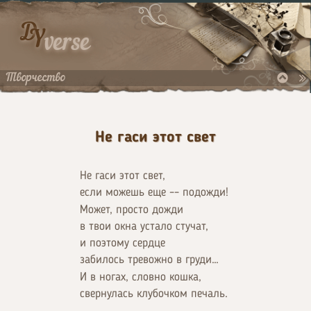
D
Y
verse
Творчество
Не гаси этот свет
Не гаси этот свет,
если можешь еще –– подожди!
Может, просто дожди
в твои окна устало стучат,
и поэтому сердце
забилось тревожно в груди…
И в ногах, словно кошка,
свернулась клубочком печаль.